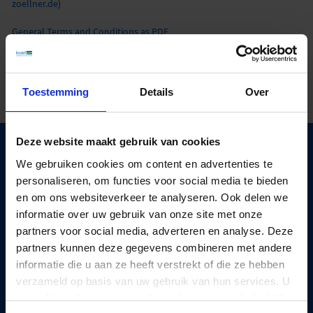
zoellner.de
)
General Terms and Conditions as PDF
General Terms and Conditions for delivery and services
by feratel Schweiz AG located in Rotkreuz/Switzerland
Toestemming
Details
Over
General Terms and Conditions as PDF
Deze website maakt gebruik van cookies
We gebruiken cookies om content en advertenties te
personaliseren, om functies voor social media te bieden
en om ons websiteverkeer te analyseren. Ook delen we
Neem vandaag nog
contact
informatie over uw gebruik van onze site met onze
met ons op.
partners voor social media, adverteren en analyse. Deze
partners kunnen deze gegevens combineren met andere
We kijken uit naar nieuwe taken en uitdagingen!
informatie die u aan ze heeft verstrekt of die ze hebben
verzameld op basis van uw gebruik van hun services. U
gaat akkoord met onze cookies als u onze website blijft