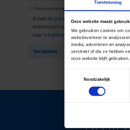
Toestemming
Privacyverklaring
*
Ik heb de
privacyverklaring
gelezen en ga er
Deze website maakt gebruik
elektronisch worden verzameld en opgeslagen
We gebruiken cookies om cont
naar
info@feratel.at
.
websiteverkeer te analyseren
media, adverteren en analys
Verzenden
verstrekt of die ze hebben v
onze website blijft gebruiken.
Toestemmingsselectie
Noodzakelijk
Neem v