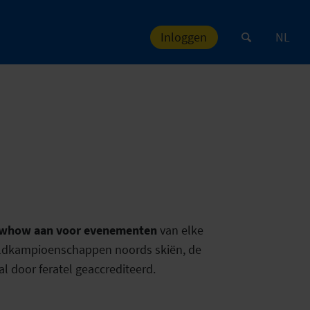
Inloggen
NL
whow aan voor evenementen
van elke
reldkampioenschappen noords skiën, de
l door feratel geaccrediteerd.