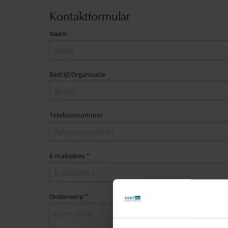
Kontaktformular
Naam
Bedrijf/Organisatie
Telefoonnummer
E-mailadres
*
Onderwerp
*