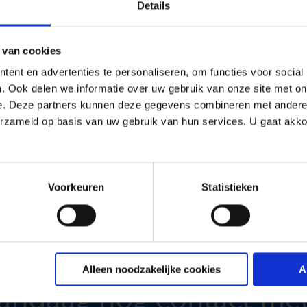
Details
mee akkoord. Ik ga ermee akkoord dat mijn gegevens voor 
 van cookies
. Let op: u kunt uw toestemming voor de toekomst te allen
ent en advertenties te personaliseren, om functies voor social
. Ook delen we informatie over uw gebruik van onze site met on
e. Deze partners kunnen deze gegevens combineren met andere i
erzameld op basis van uw gebruik van hun services. U gaat akk
Voorkeuren
Statistieken
Alleen noodzakelijke cookies
A
andaag nog
contact
met