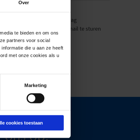
Over
het beantwoorden van mijn vraag
 tijde intrekken door een e-mail te sturen
 media te bieden en om ons
ze partners voor social
nformatie die u aan ze heeft
oord met onze cookies als u
Marketing
lle cookies toestaan
 ons op.