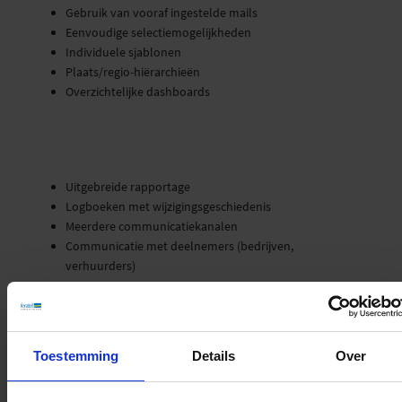
Gebruik van vooraf ingestelde mails
Eenvoudige selectiemogelijkheden
Individuele sjablonen
Plaats/regio-hiërarchieën
Overzichtelijke dashboards
Uitgebreide rapportage
Logboeken met wijzigingsgeschiedenis
Meerdere communicatiekanalen
Communicatie met deelnemers (bedrijven,
verhuurders)
Toestemming
Details
Over
De CRM- en communicatietool NumBirds legt de basis voor