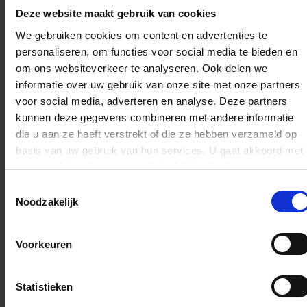
succesvolle e-mailmarketing: relevante berichten, individueel
Deze website maakt gebruik van cookies
afgestemd op de gast voor een gedifferentieerde benadering van de
klant op basis van bijvoorbeeld tijdstip, interesses, reisgedrag en nog
We gebruiken cookies om content en advertenties te
veel meer. Afhankelijk van uw wensen kunt u communiceren via e-
personaliseren, om functies voor social media te bieden en
mail, SMS of Web2Print.
om ons websiteverkeer te analyseren. Ook delen we
informatie over uw gebruik van onze site met onze partners
NumBirds integreert klant- en transactiegegevens uit zowel Deskline®
voor social media, adverteren en analyse. Deze partners
als uit de gastenkaart in de database, wat de kennis van de
kunnen deze gegevens combineren met andere informatie
vakantiegast enorm vergroot.
die u aan ze heeft verstrekt of die ze hebben verzameld op
Ook de communicatie met dienstverleners wordt met NumBirds naar
basis van uw gebruik van hun services. U gaat akkoord met
een ander niveau getild. Afhankelijk van de criteria, zoals de content
onze cookies als u onze website blijft gebruiken.
score, worden de aangesloten bedrijven gericht benaderd.
Toestemmingsselectie
Verhuurdercoaches gebruiken daarnaast de CRM-functie om hun
Noodzakelijk
gesprekken te documenteren of om uw contracten te digitaliseren.
Voorkeuren
De NumBirds Deskline® Edition is ontwikkeld in samenwerking
met
NumBirds
en het
Online Marketing Agentur Sports and
Statistieken
Tourism