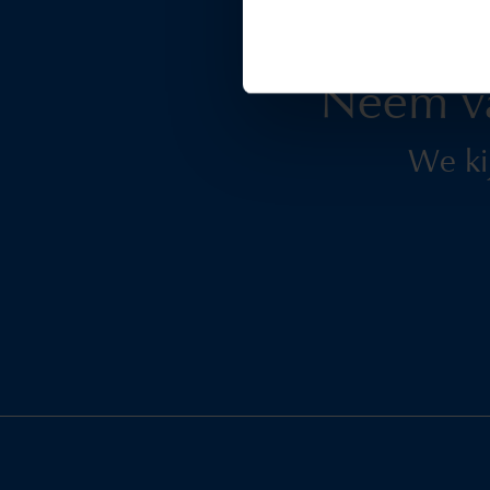
Neem v
We ki