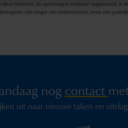
enrijkse toerisme. De oplossing is modulair opgebouwd, in 
stenregister niet langer een toekomstvisie, maar een praktij
andaag nog
contact
met
jken uit naar nieuwe taken en uitdag