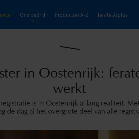
rvice
Ons bedrijf
Producten A-Z
feratelAIplus
ster in Oostenrijk: ferat
werkt
registratie is in Oostenrijk al lang realiteit. M
de dag al het overgrote deel van alle registr