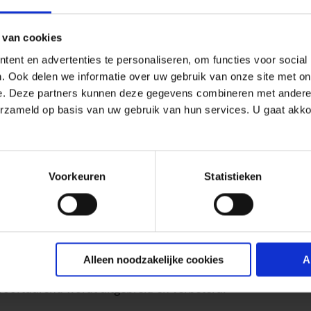
t geïntegreerde interfaces in boekhoudsystemen en naar Sta
siness intelligence-tools gemeenten en toeristenbureaus i
 van cookies
.
ent en advertenties te personaliseren, om functies voor social
. Ook delen we informatie over uw gebruik van onze site met on
esparingen in de administratie voor alle betrokkenen met een
e. Deze partners kunnen deze gegevens combineren met andere i
andige online check-in bespaart kostbare tijd. Digitale gast
erzameld op basis van uw gebruik van hun services. U gaat akk
iseerd en automatisch via het registratiesysteem aan de ge
 smartphone.
Voorkeuren
Statistieken
uit Burgenland. Daar werd in 2022 de volledige digitale gast
erealiseerd en de bruikbaarheid op indrukwekkende wijze bev
2025 voor het eerst in Oostenrijk een landelijke oplossing v
. Sinds mei zijn daar via het registratiesysteem 2,8 miljoen
Alleen noodzakelijke cookies
A
 de digitale registratie op de achtergrond al lang een esse
voortdurend wordt uitgebreid en verbeterd.