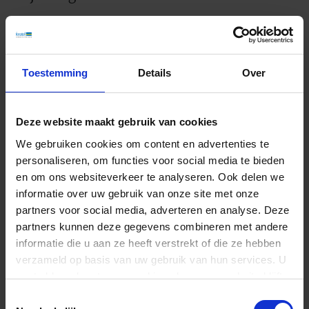
Toestemming
Details
Over
Deze website maakt gebruik van cookies
Zoals altijd worden er onder alle deelnemers aan de stemming
We gebruiken cookies om content en advertenties te
aantrekkelijke prijzen verloot. Deze keer zijn dat drie drones van DJI:
personaliseren, om functies voor social media te bieden
1x DJI NEO, 1x DJI Flip en 1x DJI Mini 5 PRO.
en om ons websiteverkeer te analyseren. Ook delen we
informatie over uw gebruik van onze site met onze
Deelname staat open voor personen van 18 jaar en ouder.
partners voor social media, adverteren en analyse. Deze
DJI is geen deelnemer of sponsor van deze actie.
partners kunnen deze gegevens combineren met andere
informatie die u aan ze heeft verstrekt of die ze hebben
Stem nu!
verzameld op basis van uw gebruik van hun services. U
gaat akkoord met onze cookies als u onze website blijft
gebruiken.
Toestemmingsselectie
Deelname sluit op 6 april 2026