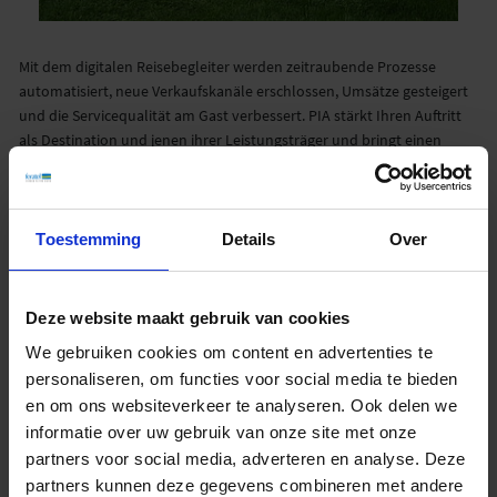
Mit dem digitalen Reisebegleiter werden zeitraubende Prozesse
automatisiert, neue Verkaufskanäle erschlossen, Umsätze gesteigert
und die Servicequalität am Gast verbessert. PIA stärkt Ihren Auftritt
als Destination und jenen ihrer Leistungsträger und bringt einen
weiteren, wesentlichen Vorteil: Mehr Zeit für die persönliche
Betreuung der Gäste.
Vor, während und nach dem Aufenthalt bildet diese progressive Web
Toestemming
Details
Over
App die optimale digitale Ergänzung für einen perfekten Service am
Gast: Individuell auf Interessen und Aufenthaltszeitraum
abgestimmt. Ob beispielsweise als Reiseführer, Verkäufer,
Deze website maakt gebruik van cookies
Kommunikator, Aktivitätenplaner, Gastroguide, Wetterfrosch oder
We gebruiken cookies om content en advertenties te
Markenbotschafter – mit PIA, dem Personal Interests` Assistant von
feratel heben Sie als Destination ihre Kundenbindung auf ein neues
personaliseren, om functies voor social media te bieden
Level.
en om ons websiteverkeer te analyseren. Ook delen we
informatie over uw gebruik van onze site met onze
Als progressive Web App programmiert erfordert die innovative
partners voor social media, adverteren en analyse. Deze
Softwarelösung keinen Download, verschwendet keinen
partners kunnen deze gegevens combineren met andere
Speicherplatz und ist immer up to date. Rund um die Uhr erhalten