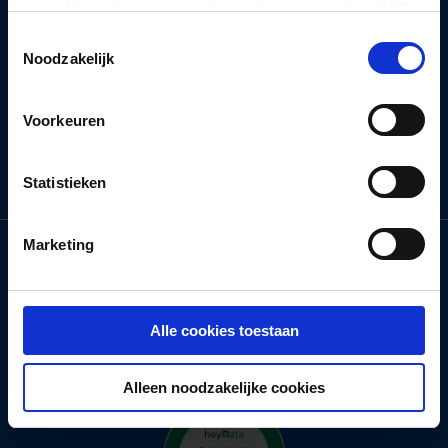
gaat akkoord met onze cookies als u onze website blijft
gebruiken.
Toestemmingsselectie
Noodzakelijk
Voorkeuren
Statistieken
Marketing
Alle cookies toestaan
Alleen noodzakelijke cookies