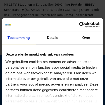
Mit
15 TV-Stationen
in Europa, über
200 Online-Portalen
,
HBBTV
,
Connected TV
(z.B. Amazon Fire TV, Apple TV, Samsung Smart TV oder
das IPTV-Angebot der Deutschen Telekom u.v.m.) und die
feratel-
eigenen Kanäle
feratel.com
sowie feratel webcams App garantiert
feratel eine weltweite Verbreitung der Live Bewegtbildaufnahmen
und damit ein Distributionsnetzwerk, das seinesgleichen sucht.
Toestemming
Details
Over
05.12.2018
Deze website maakt gebruik van cookies
We gebruiken cookies om content en advertenties te
personaliseren, om functies voor social media te bieden
en om ons websiteverkeer te analyseren. Ook delen we
informatie over uw gebruik van onze site met onze
Neem vandaag nog
contact
partners voor social media, adverteren en analyse. Deze
met ons op.
partners kunnen deze gegevens combineren met andere
informatie die u aan ze heeft verstrekt of die ze hebben
verzameld op basis van uw gebruik van hun services. U
We kijken uit naar nieuwe taken en uitdagingen!