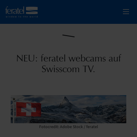
NEU: feratel webcams auf
Swisscom TV.
Fotocredit: Adobe Stock / feratel