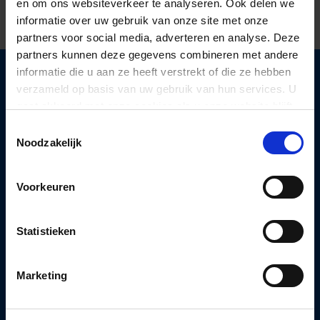
en om ons websiteverkeer te analyseren. Ook delen we
informatie over uw gebruik van onze site met onze
partners voor social media, adverteren en analyse. Deze
partners kunnen deze gegevens combineren met andere
informatie die u aan ze heeft verstrekt of die ze hebben
verzameld op basis van uw gebruik van hun services. U
gaat akkoord met onze cookies als u onze website blijft
gebruiken.
Neem vandaag nog
contact
Toestemmingsselectie
Noodzakelijk
met ons op.
Voorkeuren
We kijken uit naar nieuwe taken en uitdagingen!
Statistieken
Marketing