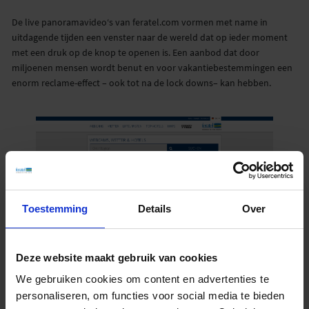
De live panoramavideo‘s van feratel.com vormen met name in
uitdagende tijden een venster naar de wereld dat op ieder moment
met een druk op de knop te openen is. Een aanbod dat door
miljoenen mensen wordt benut en voor vakantiebestemmingen een
enorm reclame-effect – ook tot na de lock downs– kan hebben.
Toestemming
Details
Over
meer dan 800 webcams te allen tijde oproepbaar op
Deze website maakt gebruik van cookies
www.feratel.com
We gebruiken cookies om content en advertenties te
personaliseren, om functies voor social media te bieden
08.01.2021