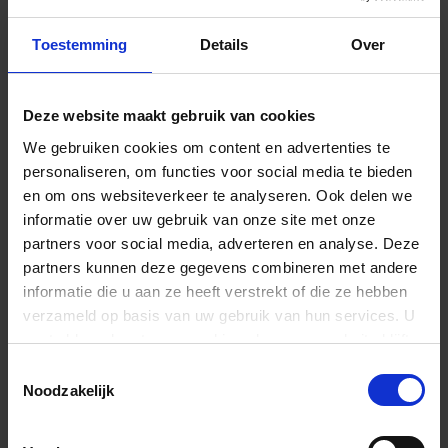
Toestemming
Details
Over
Deze website maakt gebruik van cookies
We gebruiken cookies om content en advertenties te
personaliseren, om functies voor social media te bieden
De cookies moeten worden geaccepteerd zodat de video (YouTube)
en om ons websiteverkeer te analyseren. Ook delen we
zonder problemen kan worden afgespeeld. Anders kunt u ook onze
nieuwe beeldfilm bekijken onder de volgende link:
informatie over uw gebruik van onze site met onze
partners voor social media, adverteren en analyse. Deze
partners kunnen deze gegevens combineren met andere
informatie die u aan ze heeft verstrekt of die ze hebben
We leven panorama
verzameld op basis van uw gebruik van hun services. U
gaat akkoord met onze cookies als u onze website blijft
gebruiken.
Toestemmingsselectie
Noodzakelijk
05.11.2021