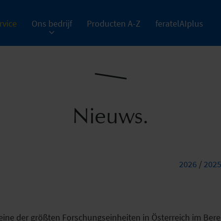
rvice
Ons bedrijf
Producten A-Z
feratelAIplus
Nieuws.
2026
/
202
eine der größten Forschungseinheiten in Österreich im Berei