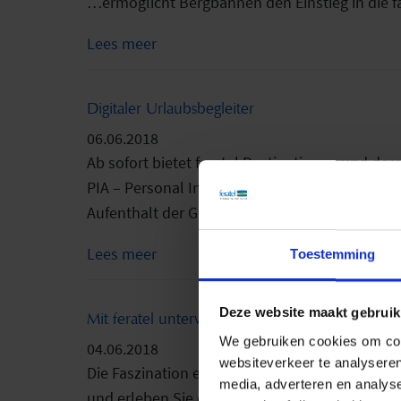
…ermöglicht Bergbahnen den Einstieg in die fas
Lees meer
Digitaler Urlaubsbegleiter
06.06.2018
Ab sofort bietet feratel Destinationen und de
PIA – Personal Interests` Assistant ein hochw
Aufenthalt der Gäste.
Lees meer
Toestemming
Deze website maakt gebruik
Mit feratel unterwegs am Romantischen Rhein
We gebruiken cookies om cont
04.06.2018
websiteverkeer te analyseren
Die Faszination einer Schifffahrt genießen un
media, adverteren en analys
und erleben Sie die Faszination Rhein mit eind