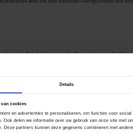
zinierende Welt der text-basierten Dialogsysteme und intell
ren Unterkunftsbetrieben (von der Pension bis zum fünf Ster
ertiges Informations-, Service-, Verkaufs- und Marketingto
Details
 van cookies
ent en advertenties te personaliseren, om functies voor social
. Ook delen we informatie over uw gebruik van onze site met on
d dabei nicht einmal das Haus verlassen? Mit feratel kein
e. Deze partners kunnen deze gegevens combineren met andere i
rucksvollen Live Panoramavideos. Die MediaCam 4.0 von ferat