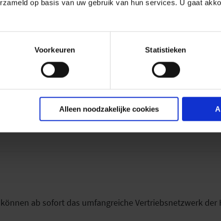
erzameld op basis van uw gebruik van hun services. U gaat akk
Voorkeuren
Statistieken
lten IPTV Applikation können Live Panoramavideos von über
Alleen noodzakelijke cookies
A
n IPTV Dienst der Deutschen Telekom gestreamt werden.
können ab sofort das umfangreiche Vertriebsnetzwerk der 