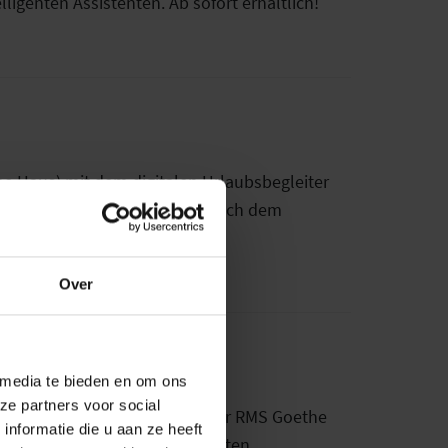
igenten Assistenten. Ab sofort erhältlich!
ne Haus) mit dem digitalen Urlaubsbegleiter
ol. Und das vor, während und nach dem
Over
 media te bieden en om ons
ze partners voor social
 Problem: Kommen Sie an Bord der RMS Goethe
nformatie die u aan ze heeft
el, installiert auf dem beliebten