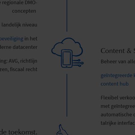
e regionale DMO-
concepten
 landelijk niveau
eveiliging
in het
erne datacenter
Content & S
g: AVG, richtlijn
Beheer van alle
en, fiscaal recht
geïntegreerde 
content hub
Flexibel verko
met geïntegre
automatische c
talrijke interfa
 de toekomst.