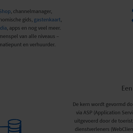
Shop
, channelmanager,
onomische gids,
gastenkaart
,
dia
, apps en nog veel meer.
amenspel van alle niveaus –
rmatiepunt en verhuurder.
Een
De kern wordt gevormd doo
via ASP (Application Ser
uitgevoerd door de toerist
dienstverleners (WebClien