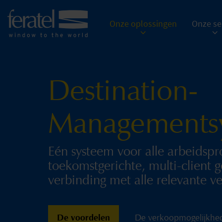
Onze oplossingen
Onze se
Destination-
Managements
Eén systeem voor alle arbeidspr
toekomstgerichte, multi-client 
verbinding met alle relevante 
De voordelen
De verkoopmogelijkhe