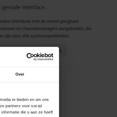
 geniale interface.
orden interfaces met de meest gangbare
ystemen en channelmanagers aangeboden, die
ar zijn voor alle systeemaanbieders.
terfacepartners in CMS & PMS
Over
 media te bieden en om ons
ze partners voor social
nformatie die u aan ze heeft