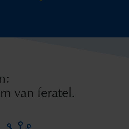
n:
 van feratel.