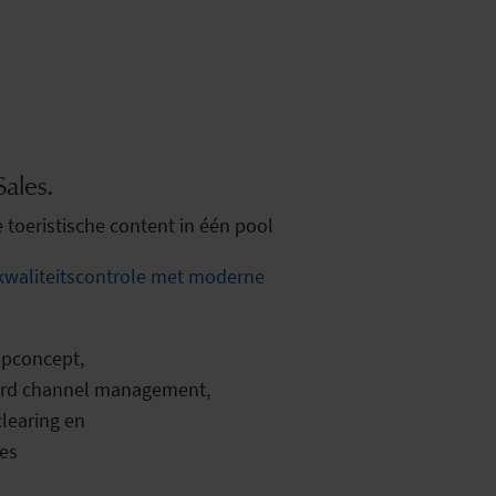
ales.
 toeristische content in één pool
kwaliteitscontrole
met moderne
opconcept,
erd channel management,
learing en
ces