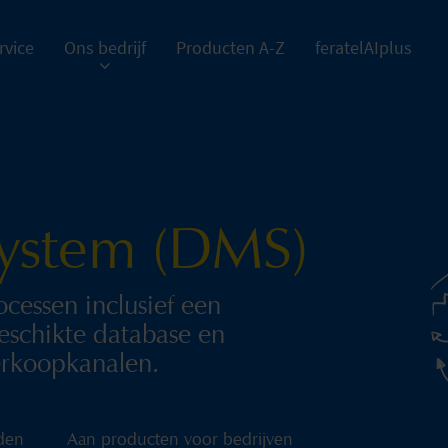
rvice
Ons bedrijf
Producten A-Z
feratelAIplus
ystem (DMS)
ocessen inclusief een
geschikte database en
verkoopkanalen.
den
Aan producten voor bedrijven