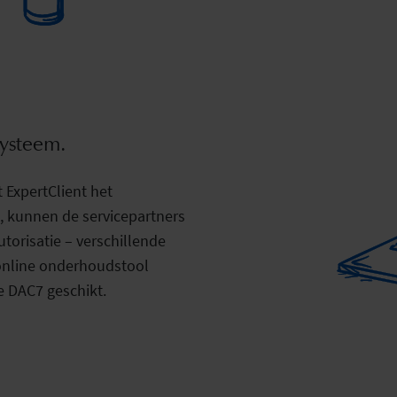
ysteem.
t ExpertClient het
 kunnen de servicepartners
torisatie – verschillende
online onderhoudstool
e DAC7 geschikt.