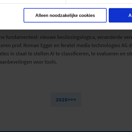
Alleen noodzakelijke cookies
A
s Kompass”
sme fundamenteel: nieuwe beslissingslogica, veranderde ve
nceren prof. Roman Egger en feratel media technologies AG 
ies in staat te stellen AI te classificeren, te evalueren en s
aanbevelingen voor tools.
2025>>>