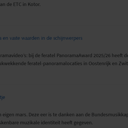
an de ETC in Kotor.
en vaste waarden in de schijnwerpers
ramavideo’s: bij de feratel PanoramaAward 2025/26 heeft 
ukwekkende feratel-panoramalocaties in Oostenrijk en Zwits
tje
een eigen mars. Deze eer is te danken aan de Bundesmusikka
kenbare muzikale identiteit heeft gegeven.