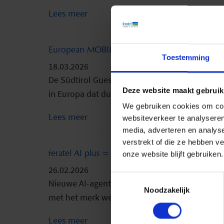
Lees meer
European MOBILITYACTION Award voor de Süd
Toestemming
18.03.2026
De Südtirol Guest Pass is bekroond met de 
Deze website maakt gebruik
in Europa dat duurzame mobiliteit in het toeris
We gebruiken cookies om cont
Lees meer
websiteverkeer te analyseren
media, adverteren en analys
verstrekt of die ze hebben v
feratel AI plus = toeristische AI met gecontr
onze website blijft gebruiken.
26.02.2026
Toestemmingsselectie
Nieuwe AI-agentoplossingen maken uitsluite
Noodzakelijk
met het merk weergegeven.
Lees meer