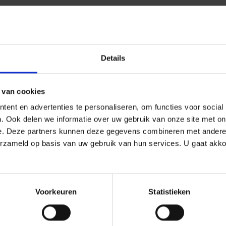
tirol Guest Pass
Details
gerenommeerde European MOBILITYACTION Award. De prijs w
 van cookies
me succesvol combineert met digitalisering. Als technologiep
ent en advertenties te personaliseren, om functies voor social
. Ook delen we informatie over uw gebruik van onze site met on
e. Deze partners kunnen deze gegevens combineren met andere i
erzameld op basis van uw gebruik van hun services. U gaat akk
oleerde bestemmingsgegevens
nd gebruik van gecureerde inhoud van de bestemming en w
Voorkeuren
Statistieken