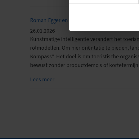
Roman Egger en feratel lanceren “feratelAIplu
26.01.2026
Kunstmatige intelligentie verandert het toeri
rolmodellen. Om hier oriëntatie te bieden, la
Kompass”. Het doel is om toeristische organisat
bewust zonder productdemo's of kortetermijn
Lees meer