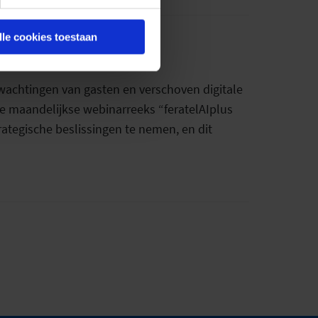
lle cookies toestaan
rwachtingen van gasten en verschoven digitale
de maandelijkse webinarreeks “feratelAIplus
trategische beslissingen te nemen, en dit