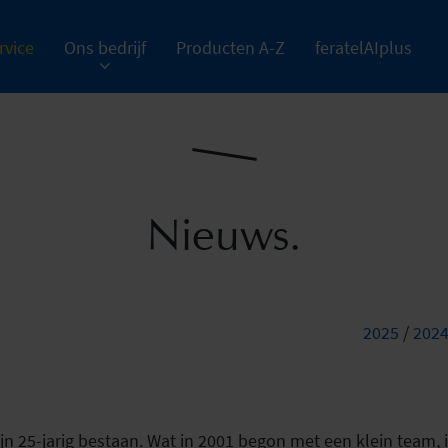
rvice
Ons bedrijf
Producten A-Z
feratelAIplus
Nieuws.
2025
/
202
6 zijn 25-jarig bestaan. Wat in 2001 begon met een klein tea