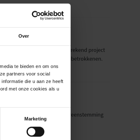
Over
erd toegekend aan een baanbrekend project
artner feliciteert feratel alle betrokkenen.
 media te bieden en om ons
ze partners voor social
nformatie die u aan ze heeft
oord met onze cookies als u
orden cross-channel en in overeenstemming
Marketing