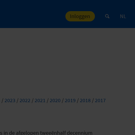
Inloggen
NL
4
/
2023
/
2022
/
2021
/
2020
/
2019
/
2018
/
2017
m, is in de afgelopen tweeënhalf decennium